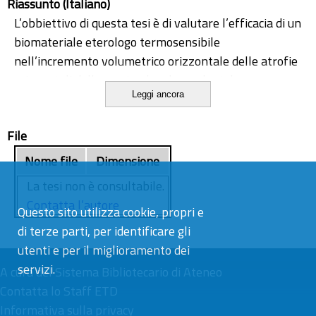
Riassunto (Italiano)
L’obbiettivo di questa tesi è di valutare l’efficacia di un
biomateriale eterologo termosensibile
nell’incremento volumetrico orizzontale delle atrofie
orizzontali della cresta alveolare edentula; vengono
Leggi ancora
presentati i risultati preliminari relativi ad 8 dei 45
pazienti arruolati nello studio.
File
Nome file
Dimensione
La tesi non è consultabile.
Contatta l’autore
Questo sito utilizza cookie, propri e
di terze parti, per identificare gli
utenti e per il miglioramento dei
servizi.
A cura del
Sistema Bibliotecario di Ateneo
Contatta lo Staff ETD
Informativa sulla privacy