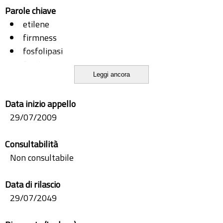
Parole chiave
etilene
firmness
fosfolipasi
fresh-cut
Leggi ancora
perdita di elettroliti
perossidazione lipidica
Data inizio appello
traslucidità
29/07/2009
Consultabilità
Non consultabile
Data di rilascio
29/07/2049