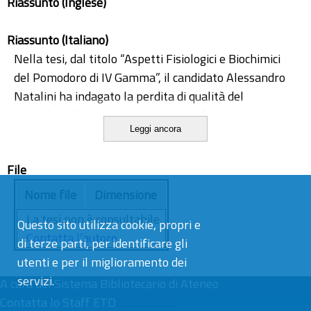
Riassunto (Inglese)
Riassunto (Italiano)
Nella tesi, dal titolo “Aspetti Fisiologici e Biochimici
del Pomodoro di IV Gamma”, il candidato Alessandro
Natalini ha indagato la perdita di qualità del
pomodoro (Solanum lycopersicum L.) in seguito al
Leggi ancora
taglio in termini di integrità del tessuto, degradazione
delle membrane (attività fosfolipasi C e D),
File
evoluzione di etilene e CO2, perdita di consistenza
(firmness) e sviluppo di traslucidità (TL). Gli
Nome file
Dimensione
esperimenti condotti hanno previsto l’impiego di
La tesi non è consultabile.
Questo sito utilizza cookie, propri e
molteplici genotipi di pomodoro a differente
Contatta l’autore
di terze parti, per identificare gli
sensibilità all' etilene in diversi stadi di maturazione,
utenti e per il miglioramento dei
nonché l’impiego di temperature e specie differenti
servizi.
A cura del
(kiwi e pomodoro).
Sistema Bibliotecario di Ateneo
Contatta lo Staff ETD
In particolare, la risposta al taglio valutata in termini