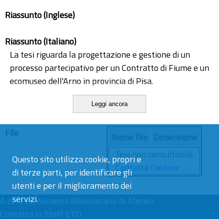
Riassunto (Inglese)
Riassunto (Italiano)
La tesi riguarda la progettazione e gestione di un
processo partecipativo per un Contratto di Fiume e un
ecomuseo dell'Arno in provincia di Pisa.
Per realizzare tale processo è stata effettuata
Leggi ancora
un’analisi del territorio dal punto di vista
paesaggistico, ambientale e socio-economico,
File
condivisa con gli stakeholder (appartenenti a
Nome file
Dimensione
istituzioni, associazioni, mondo produttivo).
Tesi non consultabile.
Questo sito utilizza cookie, propri e
Su questa base, sono state sviluppate delle proposte
Contatta l’autore
di terze parti, per identificare gli
di valorizzazione, recupero del fiume e del territorio a
utenti e per il miglioramento dei
fini fruitivi e in un’ottica di sostenibilità ambientale.
servizi.
Si è tenuto conto della pianificazione dell’Autorità di
A cura del
Sistema Bibliotecario di Ateneo
Bacino Distrettuale dell’Appennino Settentrionale,
Contatta lo Staff ETD