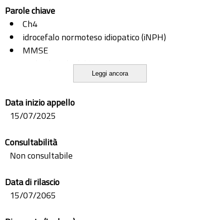
Parole chiave
Ch4
idrocefalo normoteso idiopatico (iNPH)
MMSE
nucleo basale del Meynert
Leggi ancora
prosencefalo basale
risonanza magnetica (RM)
Data inizio appello
sistema colinergico
15/07/2025
Consultabilità
Non consultabile
Data di rilascio
15/07/2065