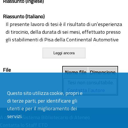
Riassunto (Inglese)
Riassunto (Italiano)
Il presente lavoro di tesi è il risultato di un’esperienza
di tirocinio, della durata di sei mesi, effettuato presso
gli stabilimenti di Pisa della Continental Automotive
S.p.A. - sito di Fauglia. Questo lavoro si colloca
Leggi ancora
all'interno di un progetto di miglioramento, scaturito
dall'esigenza di Continental di migliorare l'efficacia
File
del sistema di identificazione e tracciabilità dei
Nome file
Dimensione
componenti prodotti internamente, destinati ad
Tesi non consultabile.
essere inviati all'esterno. L'obiettivo è stato quello di
Contatta l’autore
Questo sito utilizza cookie, propri e
migliorare la conformità del prodotto inviato,
di terze parti, per identificare gli
tipicamente in termini di tipologia del mix e
utenti e per il miglioramento dei
numerosità, passando dalla gestione manuale di
servizi.
alcune operazioni a metodi maggiormente
A cura del
Sistema Bibliotecario di Ateneo
automatizzati. Il progetto ha avuto il suo incipit con
Contatta lo Staff ETD