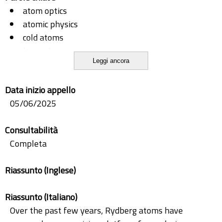
atom optics
atomic physics
cold atoms
laser physics
Leggi ancora
optics
quantum optics
Data inizio appello
rydberg atoms
05/06/2025
Consultabilità
Completa
Riassunto (Inglese)
Riassunto (Italiano)
Over the past few years, Rydberg atoms have