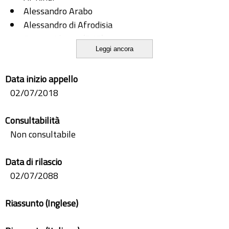
Alessandro Arabo
Alessandro di Afrodisia
De providentia (D15)
Leggi ancora
Filosofia medievale araba
Data inizio appello
02/07/2018
Consultabilità
Non consultabile
Data di rilascio
02/07/2088
Riassunto (Inglese)