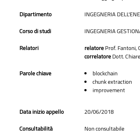
Dipartimento
INGEGNERIA DELL'ENE
Corso di studi
INGEGNERIA GESTION
Relatori
relatore
Prof. Fantoni, 
correlatore
Dott. Chiare
Parole chiave
blockchain
chunk extraction
improvement
named entity recogn
Natural language p
Data inizio appello
20/06/2018
patents
POS-tagging
Consultabilità
Non consultabile
POS-tagging analys