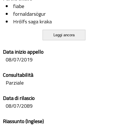
fiabe
fornaldarsögur
Hrólfs saga kraka
riddarasögur
Leggi ancora
romanzi cavallereschi
traduzione
Data inizio appello
08/07/2019
Consultabilità
Parziale
Data di rilascio
08/07/2089
Riassunto (Inglese)