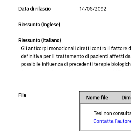
Data di rilascio
14/06/2092
Riassunto (Inglese)
Riassunto (Italiano)
Gli anticorpi monoclonali diretti contro il fattore
definitiva per il trattamento di pazienti affetti da
possibile influenza di precedenti terapie biologich
Abbiamo analizzato retrospettivamente 305 pazienti
mantenimento di PASI 75, 90 e 100 sia in pazienti 
Poiché la precedente terapia biologica era associ
File
p-value 0,007), sono state costruite delle curve d
Nome file
Dim
anti-IL: p = 0,001; naïve ve vs anti-TNF + anti-IL:
<0,001)].
Tesi non consulta
I nostri risultati mostrano l'efficacia clinica dei
Contatta l’autor
di terapia non necessariamente legato alla prescr