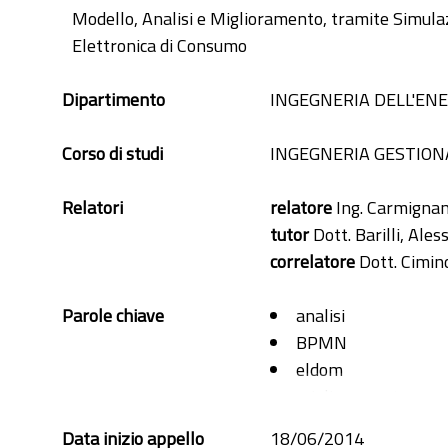
Modello, Analisi e Miglioramento, tramite Simulaz
Elettronica di Consumo
Dipartimento
INGEGNERIA DELL'ENE
Corso di studi
INGEGNERIA GESTION
Relatori
relatore
Ing. Carmignan
tutor
Dott. Barilli, Ale
correlatore
Dott. Cimin
Parole chiave
analisi
BPMN
eldom
miglioramento
Modello
Data inizio appello
18/06/2014