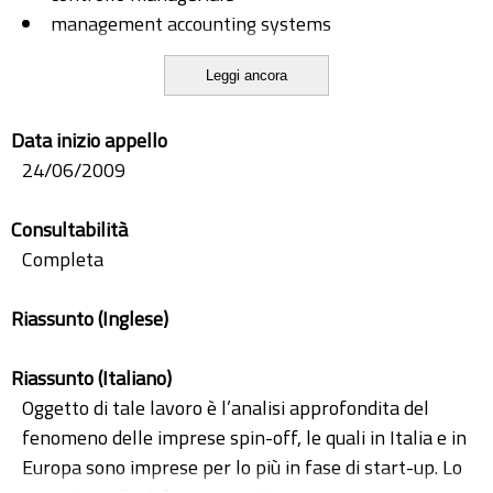
management accounting systems
management control systems
Leggi ancora
sistemi di controllo
sistemi di controllo direzionale e manageriale
Data inizio appello
spin-off
24/06/2009
spin-off scuola superiore sant'anna
start-up
Consultabilità
Completa
Riassunto (Inglese)
Riassunto (Italiano)
Oggetto di tale lavoro è l’analisi approfondita del
fenomeno delle imprese spin-off, le quali in Italia e in
Europa sono imprese per lo più in fase di start-up. Lo