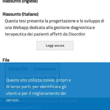
Riassunto (Inglese)
Riassunto (Italiano)
Questa tesi presenta la progettazione e lo sviluppo di
una Webapp dedicata alla gestione diagnostica e
terapeutica dei pazienti affetti da Disordini
Temporomandibolari. L'obiettivo principale è fornire
Leggi ancora
un supporto ai professionisti del settore, agevolando
loro l'accesso a strumenti e risorse inerenti
File
coadiuvandoli nel complesso approccio
multidisciplinare richiesto da tali disordini. La Webapp
Nome file
Dimensione
mira a promuovere la diffusione della terminologia
La tesi non è consultabile.
Questo sito utilizza cookie, propri e
universalmente adottata dalla comunità scientifica e
Contatta l’autore
di terze parti, per identificare gli
ad approccio diagnostico condiviso facilitando così lo
utenti e per il miglioramento dei
scambio di informazioni tra i professionisti. Un'altra
servizi.
potenzialità della Webapp è la creazione di un
A cura del
Sistema Bibliotecario di Ateneo
database, consentirebbe di archiviare in modo sicuro e
Contatta lo Staff ETD