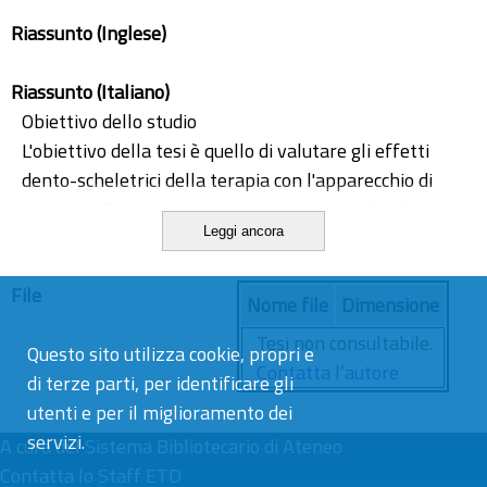
Riassunto (Inglese)
Riassunto (Italiano)
Obiettivo dello studio
L'obiettivo della tesi è quello di valutare gli effetti
dento-scheletrici della terapia con l'apparecchio di
Herbst MTH su pazienti in crescita con malocclusione
Leggi ancora
di II classe scheletrica da retrusione mandibolare. Si
tratta di uno studio retrospettivo che mira ad
File
analizzare la crescita mandibolare ottenuta con la
Nome file
Dimensione
terapia confrontando l’analisi cefalometrica prima e
Tesi non consultabile.
Questo sito utilizza cookie, propri e
subito dopo il trattamento in un campione di 14
Contatta l’autore
di terze parti, per identificare gli
pazienti, di cui 7 sono stati trattati esclusivamente
utenti e per il miglioramento dei
con Herbst MTH mentre altri 7 sono stati trattati
servizi.
inizialmente con una terapia multibrackets
A cura del
Sistema Bibliotecario di Ateneo
nell’arcata superiore (per vestibolarizzare gli incisivi
Contatta lo Staff ETD