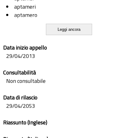
aptameri
aptamero
aptamers
Leggi ancora
mieloperossidasi e processo SELEX
myeloperoxidase and SELEX process
Data inizio appello
29/04/2013
Consultabilità
Non consultabile
Data di rilascio
29/04/2053
Riassunto (Inglese)