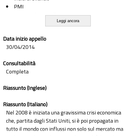
PMI
sistema di controllo
Leggi ancora
vantaggio di differenziazione
Data inizio appello
30/04/2014
Consultabilità
Completa
Riassunto (Inglese)
Riassunto (Italiano)
Nel 2008 è iniziata una gravissima crisi economica
che, partita dagli Stati Uniti, si è poi propagata in
tutto il mondo con influssi non solo sul mercato ma