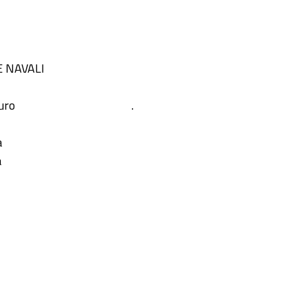
 NAVALI
uro
.
a
a