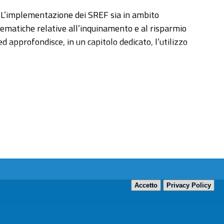
F). L’implementazione dei SREF sia in ambito
lematiche relative all’inquinamento e al risparmio
 approfondisce, in un capitolo dedicato, l’utilizzo
 della nave a vela OPAL, una imbarcazione di medie
’elica a pale orientabili e infine un nuovo sistema
n ambito navale dove la tecnologia non è ancora
dove possibile.
Accetto
Privacy Policy