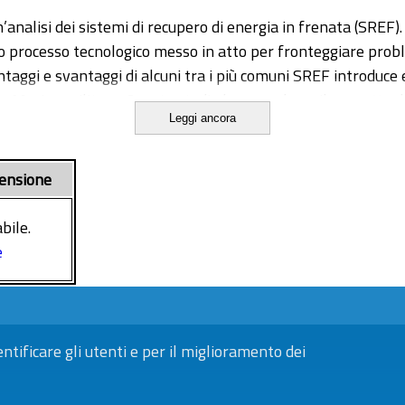
un’analisi dei sistemi di recupero di energia in frenata (SRE
ngo processo tecnologico messo in atto per fronteggiare prob
aggi e svantaggi di alcuni tra i più comuni SREF introduce ed
lla Marina militare. Questo studio ha come base il progetto
Leggi ancora
e batterie, un generatore elettrico, un motore elettrico, un
vantaggi e svantaggi dei SREF sia in ambito automotive sia i
to studieranno utilizzate simulazioni e misurazioni dirette 
ensione
bile.
e
entificare gli utenti e per il miglioramento dei