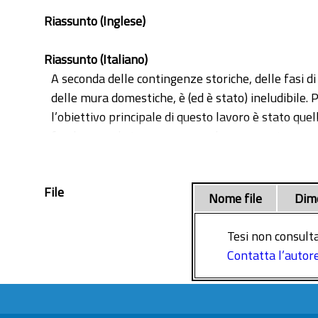
Riassunto (Inglese)
Riassunto (Italiano)
A seconda delle contingenze storiche, delle fasi d
delle mura domestiche, è (ed è stato) ineludibile.
l’obiettivo principale di questo lavoro è stato que
fondamentale importanza anche per raggiungere l
Medioevo le donne appiano lavorando in diversi mes
File
Nome file
Dim
Tesi non consulta
Contatta l’autor