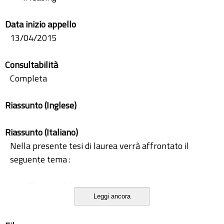
Data inizio appello
13/04/2015
Consultabilità
Completa
Riassunto (Inglese)
Riassunto (Italiano)
Nella presente tesi di laurea verrà affrontato il
seguente tema :
Gli effetti del fallimento sui contratti preesistenti, in
Leggi ancora
particolar modo nei contratti di leasing e di factoring.