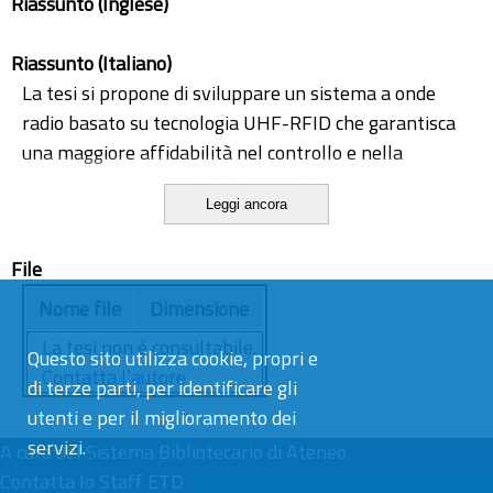
Riassunto (Inglese)
Riassunto (Italiano)
La tesi si propone di sviluppare un sistema a onde
radio basato su tecnologia UHF-RFID che garantisca
una maggiore affidabilità nel controllo e nella
gestione di veicoli guidati da remoto in un contesto
Leggi ancora
lavorativo caratterizzato dalla presenza di: ostacoli,
personale, aree ad accesso limitato e altri veicoli.
File
Nei primi capitoli viene effettuato uno stato dell'arte
sulle tecniche e gli algoritmi utilizzati negli anni per
Nome file
Dimensione
migliorare e ridurre gli incidenti sul posto di lavoro,
La tesi non è consultabile.
Questo sito utilizza cookie, propri e
successivamente viene proposto un algoritmo che fa
Contatta l’autore
di terze parti, per identificare gli
utilizzo di un filtro di Kalman unscented (UKF) per
utenti e per il miglioramento dei
localizzare un operatore dotato di Tag RFID in
servizi.
movimento.
A cura del
Sistema Bibliotecario di Ateneo
Contatta lo Staff ETD