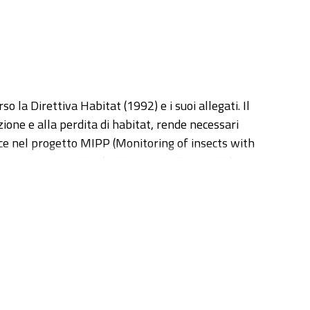
 la Direttiva Habitat (1992) e i suoi allegati. Il
ione e alla perdita di habitat, rende necessari
risce nel progetto MIPP (Monitoring of insects with
 del programma LIFE+ (LIFE11 NAT/IT/000252).
zato di alcune specie di insetti presenti negli
eremita, Lucanus cervus, Cerambyx cerdo, Rosalia
angro (Abruzzo) e la Foresta della Lama (Parco
 cattura-marcaggio-ricattura su Rosalia alpina. I
zati per analizzare lo stato demografico della