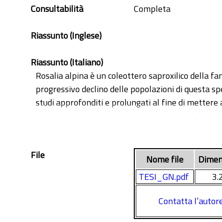
Consultabilità
Completa
Riassunto (Inglese)
Riassunto (Italiano)
Rosalia alpina è un coleottero saproxilico della fa
progressivo declino delle popolazioni di questa sp
studi approfonditi e prolungati al fine di mettere 
Public Participation) del Corpo Forestale dello 
L'obiettivo principale del progetto MIPP è quello d
allegati II e IV della Direttiva Habitat, tra cui c
File
alpina, Morimus funereus).
Nome file
Dimen
Il presente lavoro si svolge in due aree studio, e
TESI_GN.pdf
3.
Nazionale delle Foreste Casentinesi, Monte Falt
L’obiettivo principale consiste nell’applicare il m
Contatta l’autor
dati di tale monitoraggio, elaborati con l’aiuto di