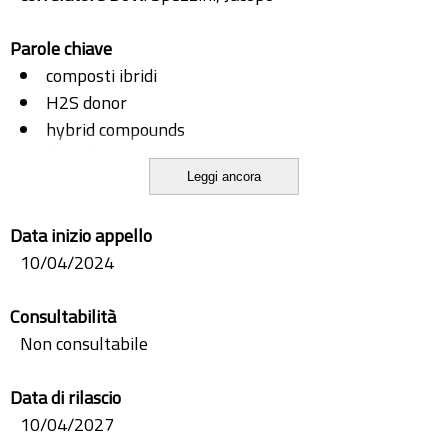
Parole chiave
composti ibridi
H2S donor
hybrid compounds
hyperhomocysteinemia
Leggi ancora
iperomocisteinemia
Metformin.
Data inizio appello
Metformina. cardiovascular risk
10/04/2024
rischio cardiovascolare
Consultabilità
Non consultabile
Data di rilascio
10/04/2027