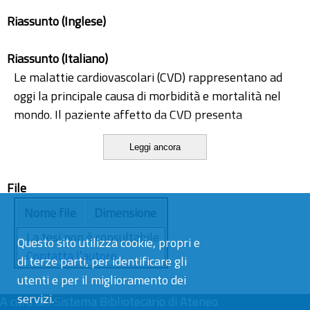
Riassunto (Inglese)
Riassunto (Italiano)
Le malattie cardiovascolari (CVD) rappresentano ad
oggi la principale causa di morbidità e mortalità nel
mondo. Il paziente affetto da CVD presenta
solitamente anche altre patologie dovute ad
Leggi ancora
alterazioni metaboliche, motivo per il quale si parla
più in generale di malattie cardiometaboliche. Tra i
File
fattori di rischio, possiamo annoverare le condizioni di
ipercolesterolemia, ipertensione, iperglicemia,
Nome file
Dimensione
obesità, infiammazione cronica e iperomocisteinemia.
La tesi non è consultabile.
Questo sito utilizza cookie, propri e
Nel corso degli anni, diversi sono stati gli studi
Contatta l’autore
di terze parti, per identificare gli
eseguiti sul solfuro di idrogeno (H2S), un gas incolore,
utenti e per il miglioramento dei
infiammabile e solubile in acqua, in grado di interagire
servizi.
A cura del
con diverse funzioni biologiche come la
Sistema Bibliotecario di Ateneo