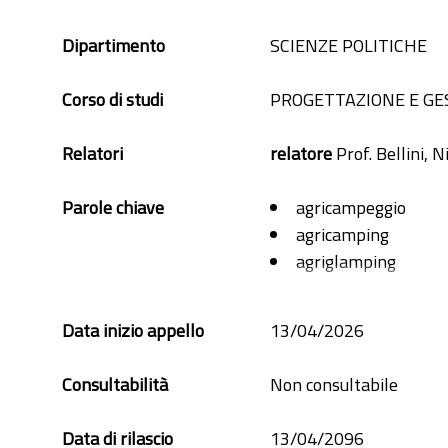
Dipartimento
SCIENZE POLITICHE
Corso di studi
PROGETTAZIONE E GES
Relatori
relatore
Prof. Bellini, N
Parole chiave
agricampeggio
agricamping
agriglamping
agritourism
agriturismo
Data inizio appello
13/04/2026
glamping
innovation
Consultabilità
Non consultabile
innovazione
tourism
Data di rilascio
13/04/2096