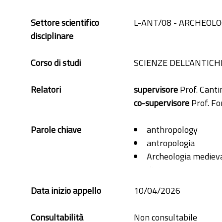
Settore scientifico
L-ANT/08 - ARCHEOLO
disciplinare
Corso di studi
SCIENZE DELL'ANTICH
Relatori
supervisore
Prof. Cantin
co-supervisore
Prof. Fo
Parole chiave
anthropology
antropologia
Archeologia mediev
diet
dieta
Data inizio appello
10/04/2026
medieval archaeolo
mobilità
Consultabilità
Non consultabile