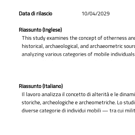
mobility
Data di rilascio
10/04/2029
Riassunto (Inglese)
This study examines the concept of otherness and
historical, archaeological, and archaeometric sour
analyzing various categories of mobile individua
perceived by host communities. Particular attentio
The second section focuses on the material eviden
discusses archaeometric studies, particularly iso
Riassunto (Italiano)
individual mobility patterns.
Il lavoro analizza il concetto di alterità e le din
The analysis presents a nuanced and non-monolithi
storiche, archeologiche e archeometriche. Lo studi
profoundly influenced mechanisms of integration 
diverse categorie di individui mobili — tra cui mili
regulation and social negotiation of mobility, cont
comunità riceventi. Si evidenziano i meccanismi di 
prassi di cittadinanza.
La seconda parte affronta le evidenze materiali del