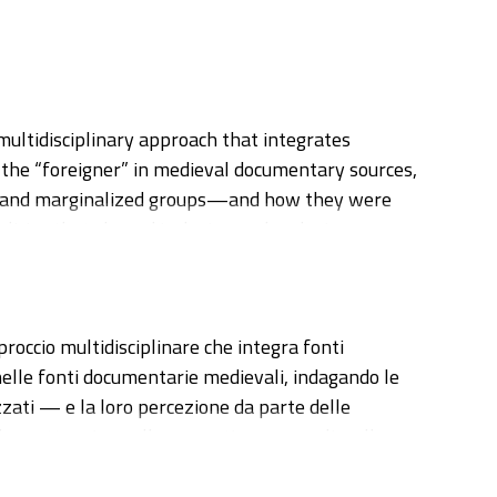
multidisciplinary approach that integrates
of the “foreigner” in medieval documentary sources,
ans, and marginalized groups—and how they were
licies that shaped inclusion and exclusion.
and osteological remains. The third section
ry of San Sisto in Pisa, which help trace
proccio multidisciplinare che integra fonti
igious, economic, political, and cultural factors
 nelle fonti documentarie medievali, indagando le
luable lens through which to examine urban
lizzati — e la loro percezione da parte delle
nging.
colare attenzione alle normative comunali e alle
ologici, mentre la terza parte è dedicata agli studi