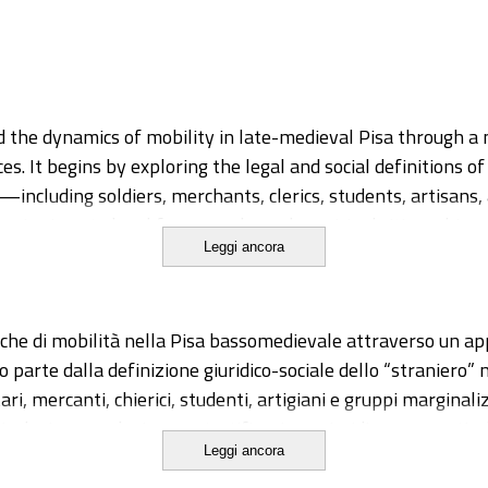
 the dynamics of mobility in late-medieval Pisa through a 
ces. It begins by exploring the legal and social definitions 
ls—including soldiers, merchants, clerics, students, artis
n is given to legal frameworks and municipal citizenship po
Leggi ancora
ce of mobility, such as settlement structures, grave goods, 
topic analyses applied to the human remains from the cemete
amiche di mobilità nella Pisa bassomedievale attraverso un ap
c view of the foreigner in the Middle Ages, showing how rel
o parte dalla definizione giuridico-sociale dello “straniero”
and marginalization. The case study of Pisa provides a va
tari, mercanti, chierici, studenti, artigiani e gruppi margina
ributing to a broader reflection on identity, space, and belo
inclusione, esclusione e stratificazione giuridica, con parti
Leggi ancora
la mobilità, quali strutture insediative, corredi e resti oste