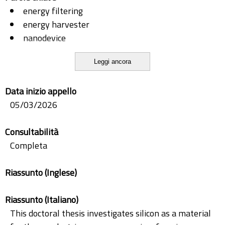
energy filtering
energy harvester
nanodevice
nanostructures
Leggi ancora
on-chip
Seebeck effect
Data inizio appello
silicon
05/03/2026
Consultabilità
Completa
Riassunto (Inglese)
Riassunto (Italiano)
This doctoral thesis investigates silicon as a material