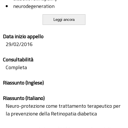
neurodegeneration
neuroprotection
Leggi ancora
OCT
oragnotypic culture
Data inizio appello
PACAP
29/02/2016
VEGF
VEGF-trap
Consultabilità
Completa
Riassunto (Inglese)
Riassunto (Italiano)
Neuro-protezione come trattamento terapeutico per
la prevenzione della Retinopatia diabetica