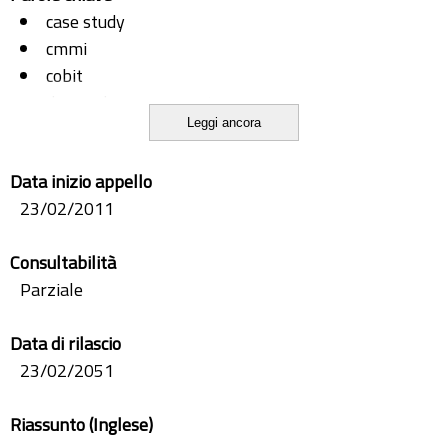
case study
cmmi
cobit
demand management
Leggi ancora
demand manager
domanda IT
Data inizio appello
IT governance
23/02/2011
itil
Consultabilità
Parziale
Data di rilascio
23/02/2051
Riassunto (Inglese)