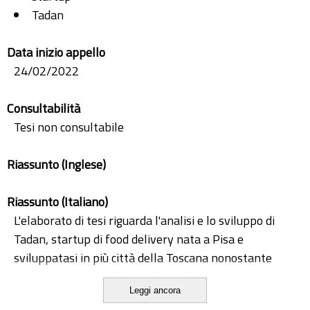
Tadan
Data inizio appello
24/02/2022
Consultabilità
Tesi non consultabile
Riassunto (Inglese)
Riassunto (Italiano)
L'elaborato di tesi riguarda l'analisi e lo sviluppo di
Tadan, startup di food delivery nata a Pisa e
sviluppatasi in più città della Toscana nonostante
l'avvento della pandemia da Covid-19. All'interno
Leggi ancora
dell'elaborato è stato approfondito inizialmente il