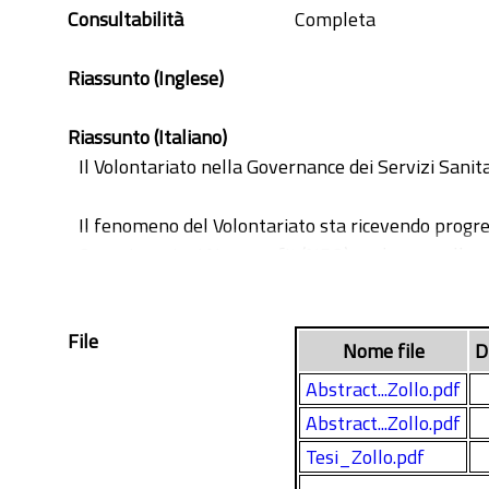
partnership
Consultabilità
Completa
structural equation
volontariato
Riassunto (Inglese)
voluntarism
Riassunto (Italiano)
Il Volontariato nella Governance dei Servizi Sanita
Il fenomeno del Volontariato sta ricevendo progre
Organizzazioni Non-profit (NPO) svolgono nella soc
far fronte ai cosiddetti ‘fallimenti’ dello Stato (g
sia in grado di fornire efficacemente i servizi so
File
rappresentato dalle Istituzioni Governative (GOV)
Nome file
D
Nella presente ricerca il fenomeno del Volontaria
Abstract...Zollo.pdf
corrispondono alle tre sezioni della tesi di ricer
Abstract...Zollo.pdf
standard di riferimento ed eccellenza per l’imple
Tesi_Zollo.pdf
(Servizio 118). Infatti, il Terzo Settore toscano h