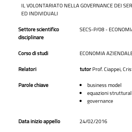
IL VOLONTARIATO NELLA GOVERNANCE DEI SERV
ED INDIVIDUALI
Settore scientifico
SECS-P/08 - ECONOMI
disciplinare
Corso di studi
ECONOMIA AZIENDAL
Relatori
tutor
Prof. Ciappei, Cri
Parole chiave
business model
equazioni struttural
governance
modelli di business
non-profit
Data inizio appello
24/02/2016
nonprofit