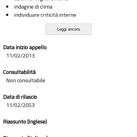
indagine di clima
individuare criticità interne
people satisfaction
Leggi ancora
promuovere il benessere organizzativo
report risultati
Data inizio appello
11/02/2013
Consultabilità
Non consultabile
Data di rilascio
11/02/2053
Riassunto (Inglese)