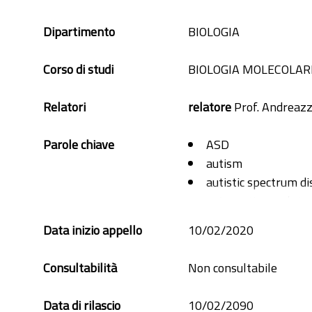
Dipartimento
BIOLOGIA
Corso di studi
BIOLOGIA MOLECOLAR
Relatori
relatore
Prof. Andreazz
Parole chiave
ASD
autism
autistic spectrum di
epigenetic regulato
ID
Data inizio appello
10/02/2020
intellectual disabili
microcephaly
Consultabilità
Non consultabile
neuronal connectio
SETD5
Data di rilascio
10/02/2090