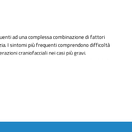
eguenti ad una complessa combinazione di fattori
ia. I sintomi più frequenti comprendono difficoltà
azioni craniofacciali nei casi più gravi.
 un aumento del rischio di ASD e altre disabilità
 cromosoma 3, nel segmento che risulta
alia, dismorfismo facciale e difetti cardiaci.
lizzare la tri-metilazione di residui di lisina
 laboratorio mediante la tecnica di gene editing
d5 sullo sviluppo del SNC, focalizzandoci in
amo voluto investigare circa il ruolo della