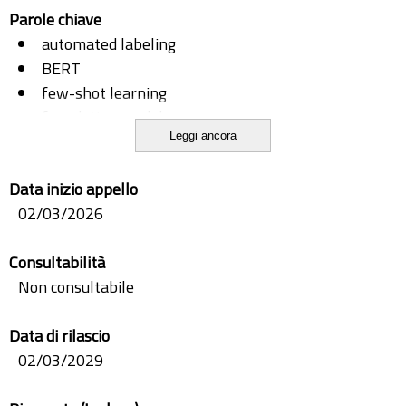
Parole chiave
automated labeling
BERT
few-shot learning
foundation models
Leggi ancora
issue classification
issue tracking systems
Data inizio appello
large language models
02/03/2026
LLMs
natural language processing
Consultabilità
NLP
Non consultabile
software engineering
zero-shot learning
Data di rilascio
02/03/2029