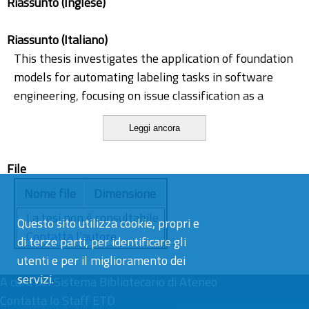
Riassunto (Inglese)
Riassunto (Italiano)
This thesis investigates the application of foundation
models for automating labeling tasks in software
engineering, focusing on issue classification as a
primary case study. Issue tracking systems are
Leggi ancora
essential for collaborative software development,
yet manual labeling of issue reports is often
File
inconsistent and time-consuming, with
approximately 33.8% of reports being incorrectly
Nome file
Dimensione
labeled. Traditional supervised machine learning
La tesi non è consultabile.
Questo sito utilizza cookie, propri e
approaches require substantial labeled training data,
Contatta l’autore
di terze parti, per identificare gli
creating barriers for new or resource-constrained
utenti e per il miglioramento dei
projects.
servizi.
A cura del
Sistema Bibliotecario di Ateneo
Contatta lo Staff ETD
The research addresses two key questions: the